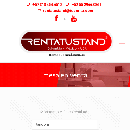
+57 313 454.6512
+52 55 2966.0861
rentatustand@idennto.com
mesa en venta
Mostrando el único resultado