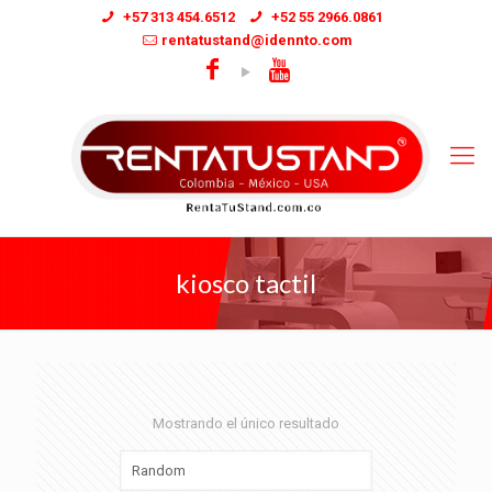
+57 313 454.6512
+52 55 2966.0861
rentatustand@idennto.com
kiosco tactil
Mostrando el único resultado