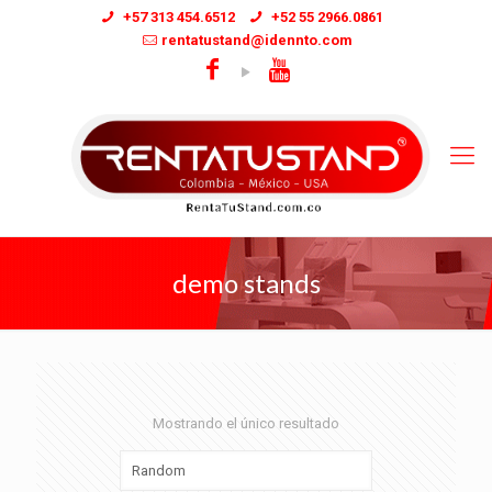
+57 313 454.6512
+52 55 2966.0861
rentatustand@idennto.com
demo stands
Mostrando el único resultado