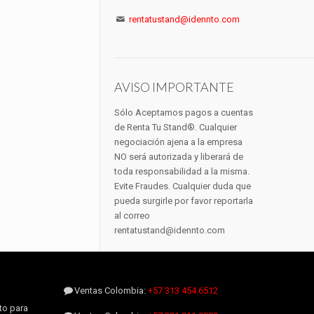
rentatustand@idennto.com
AVISO IMPORTANTE
Sólo Aceptamos pagos a cuentas
de Renta Tu Stand®. Cualquier
negociación ajena a la empresa
NO será autorizada y liberará de
toda responsabilidad a la misma.
Evite Fraudes. Cualquier duda que
pueda surgirle por favor reportarla
al correo
rentatustand@idennto.com
Ventas Colombia:
+57 313 454.6512
to para