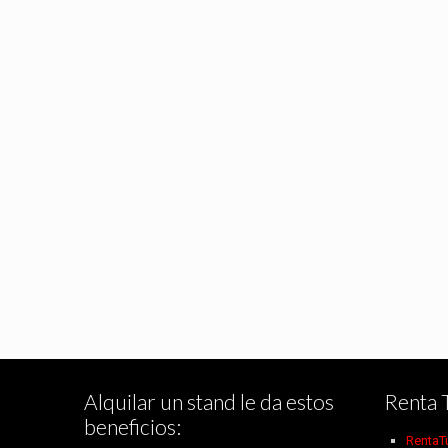
Alquilar un stand le da estos
Renta 
beneficios:
RentaT