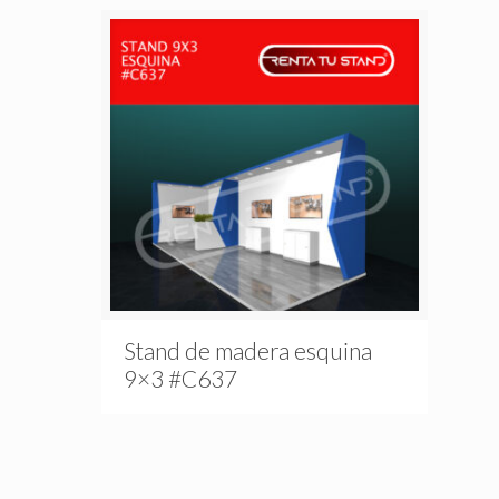
Stand de madera esquina
9×3 #C637