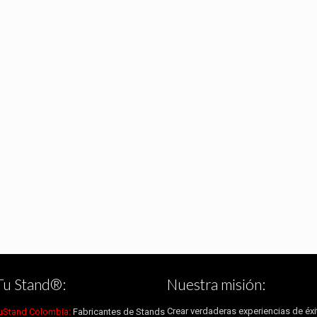
Tu Stand®:
Nuestra misión:
Crear verdaderas experiencias de éxi
uStand Colombia:
Fabricantes de Stands