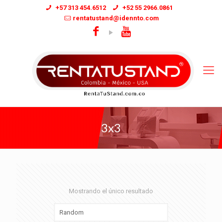
+57 313 454.6512
+52 55 2966.0861
rentatustand@idennto.com
3x3
Mostrando el único resultado