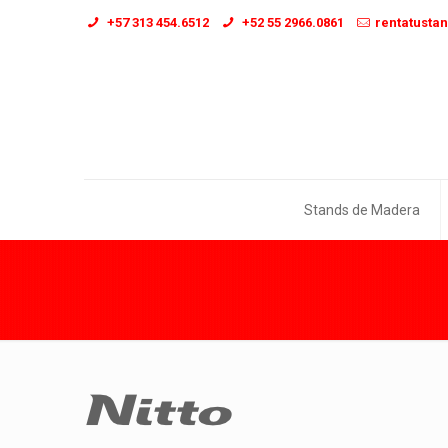
+57 313 454.6512
+52 55 2966.0861
rentatusta
Stands de Madera