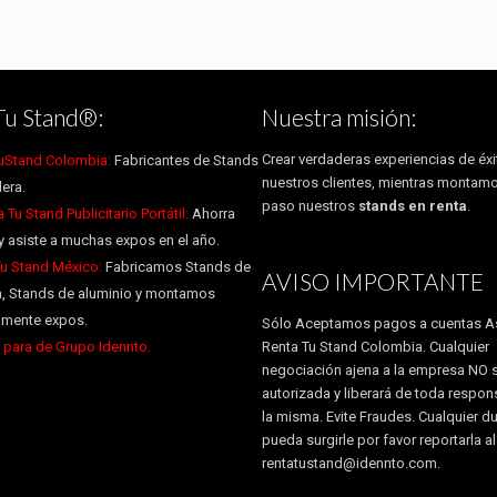
Tu Stand®:
Nuestra misión:
Crear verdaderas experiencias de éxi
uStand Colombia:
Fabricantes de Stands
nuestros clientes, mientras montam
era.
paso nuestros
stands en renta
.
Tu Stand Publicitario Portátil:
Ahorra
y asiste a muchas expos en el año.
Tu Stand México:
Fabricamos Stands de
AVISO IMPORTANTE
, Stands de aluminio y montamos
almente expos.
Sólo Aceptamos pagos a cuentas A
para de Grupo Idennto.
Renta Tu Stand Colombia. Cualquier
negociación ajena a la empresa NO 
autorizada y liberará de toda respon
la misma. Evite Fraudes. Cualquier d
pueda surgirle por favor reportarla a
rentatustand@idennto.com.