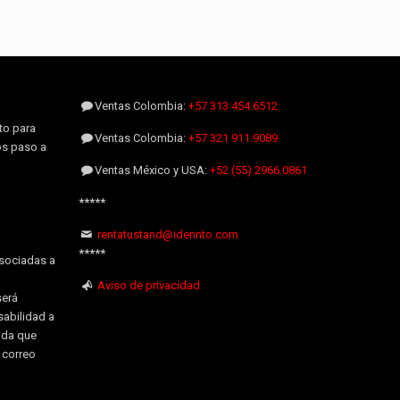
Ventas Colombia:
+57 313 454.6512
to para
Ventas Colombia:
+57 321 911.9089
os paso a
Ventas México y USA:
+52 (55) 2966.0861
*****
rentatustand@idennto.com
*****
sociadas a
Aviso de privacidad
será
sabilidad a
uda que
l correo