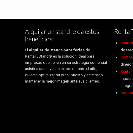
Alquilar un stand le da estos
Renta 
beneficios:
RentaT
El
alquiler de stands para ferias
de
de Mad
RentaTuStand® es la solución ideal para
Compra 
empresas que tienen en su estrategia comercial
dinero 
asistir a una o varias expos durante el año,
Renta 
quieren optimizar su presupuesto y ante todo
madera
mantener la mejor imagen ante sus clientes.
integr
Somos 