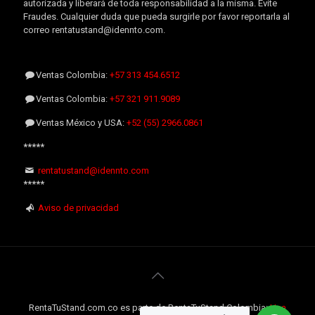
autorizada y liberará de toda responsabilidad a la misma. Evite
Fraudes. Cualquier duda que pueda surgirle por favor reportarla al
correo rentatustand@idennto.com.
Ventas Colombia:
+57 313 454.6512
Ventas Colombia:
+57 321 911.9089
Ventas México y USA:
+52 (55) 2966.0861
*****
rentatustand@idennto.com
*****
Aviso de privacidad
RentaTuStand.com.co es parte de RentaTuStand Colombia:
Una