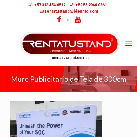
+57 313 454.6512
+52 55 2966.0861
rentatustand@idennto.com
Muro Publicitario de Tela de 300cm