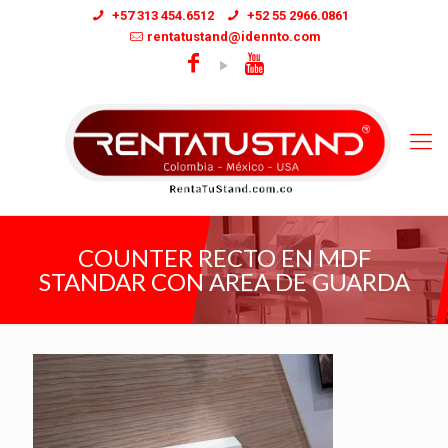
+57 313 454.6512
+52 55 2966.0861
rentatustand@idennto.com
COUNTER RECTO EN MDF
STANDAR CON AREA DE GUARDA