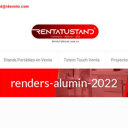
nd@idennto.com
Stands Portátiles en Venta
Totem Touch Venta
Proyecto
renders-alumin-2022