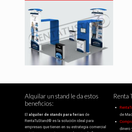
Alquilar un stand le da estos
Renta 
beneficios:
RentaT
El
alquiler de stands para ferias
de
de Mad
RentaTuStand® es la solución ideal para
Compra 
empresas que tienen en su estrategia comercial
dinero 