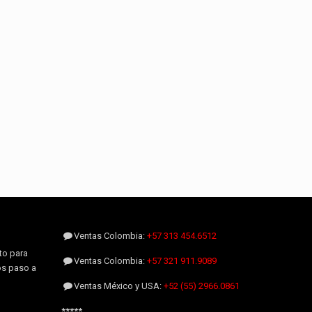
Ventas Colombia:
+57 313 454.6512
to para
Ventas Colombia:
+57 321 911.9089
os paso a
Ventas México y USA:
+52 (55) 2966.0861
*****