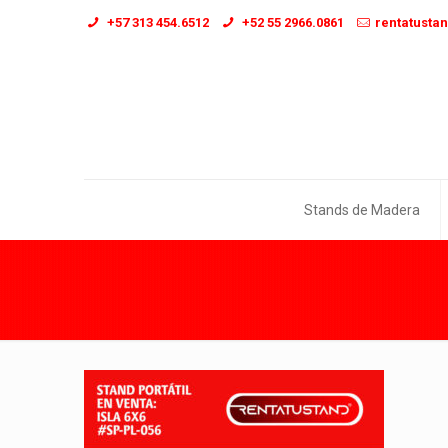
+57 313 454.6512
+52 55 2966.0861
rentatusta
Stands de Madera