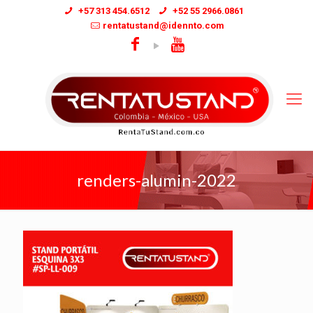
+57 313 454.6512
+52 55 2966.0861
rentatustand@idennto.com
renders-alumin-2022