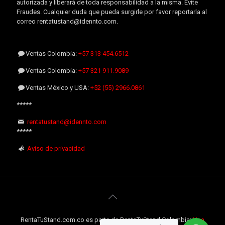
autorizada y liberará de toda responsabilidad a la misma. Evite
Fraudes. Cualquier duda que pueda surgirle por favor reportarla al
correo rentatustand@idennto.com.
Ventas Colombia:
+57 313 454.6512
Ventas Colombia:
+57 321 911.9089
Ventas México y USA:
+52 (55) 2966.0861
*****
rentatustand@idennto.com
*****
Aviso de privacidad
RentaTuStand.com.co es parte de RentaTuStand Colombia:
Una