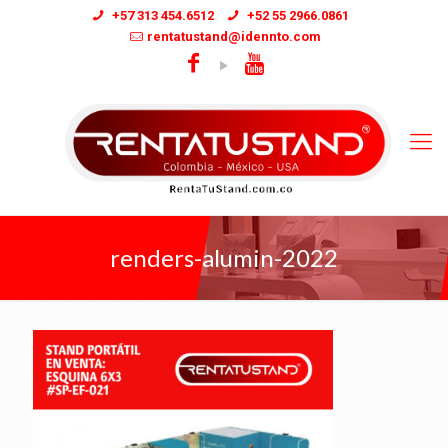
+57 313 454.6512
+52 55 2966.0861
rentatustand@idennto.com
renders-alumin-2022