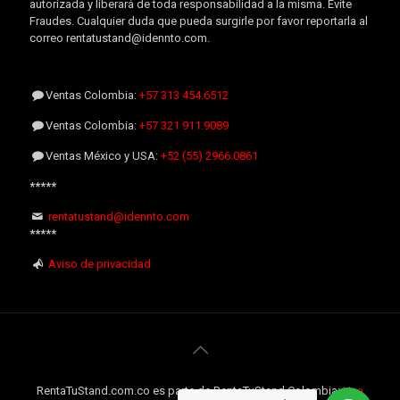
autorizada y liberará de toda responsabilidad a la misma. Evite
Fraudes. Cualquier duda que pueda surgirle por favor reportarla al
correo rentatustand@idennto.com.
Ventas Colombia:
+57 313 454.6512
Ventas Colombia:
+57 321 911.9089
Ventas México y USA:
+52 (55) 2966.0861
*****
rentatustand@idennto.com
*****
Aviso de privacidad
RentaTuStand.com.co es parte de RentaTuStand Colombia:
Una