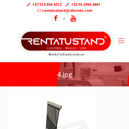
+57 313 454.6512
+52 55 2966.0861
rentatustand@idennto.com
4.jpg