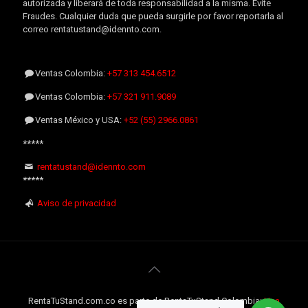
autorizada y liberará de toda responsabilidad a la misma. Evite
Fraudes. Cualquier duda que pueda surgirle por favor reportarla al
correo rentatustand@idennto.com.
Ventas Colombia:
+57 313 454.6512
Ventas Colombia:
+57 321 911.9089
Ventas México y USA:
+52 (55) 2966.0861
*****
rentatustand@idennto.com
*****
Aviso de privacidad
RentaTuStand.com.co es parte de RentaTuStand Colombia:
Una