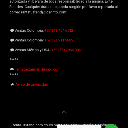
autorizada y liberará de toda responsabilidad a la misma. Evite
Fraudes. Cualquier duda que pueda surgirle por favor reportarla al
correo rentatustand@idennto.com.
Ventas Colombia:
+57 313 454.6512
Ventas Colombia:
+57 321 911.9089
Ventas México y USA:
+52 (55) 2966.0861
*****
rentatustand@idennto.com
*****
Aviso de privacidad
RentaTuStand.com.co es parte de RentaTuStand Colombia:
Una