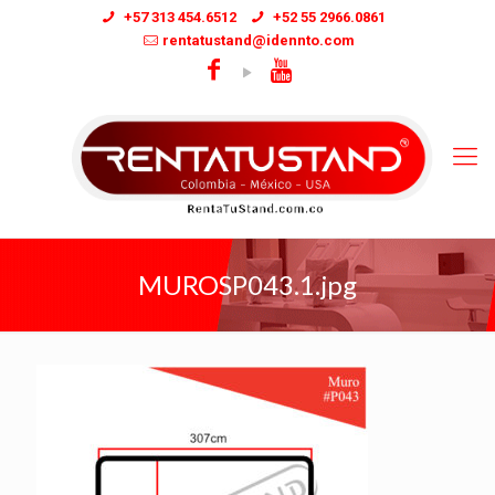
+57 313 454.6512
+52 55 2966.0861
rentatustand@idennto.com
MUROSP043.1.jpg