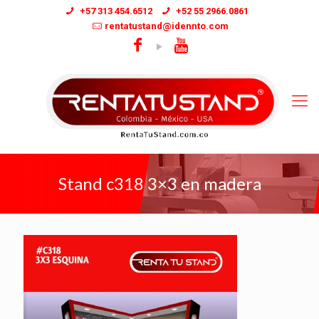
+57 313 454.6512
+52 55 2966.0861
rentatustand@idennto.com
Stand c318 3×3 en madera