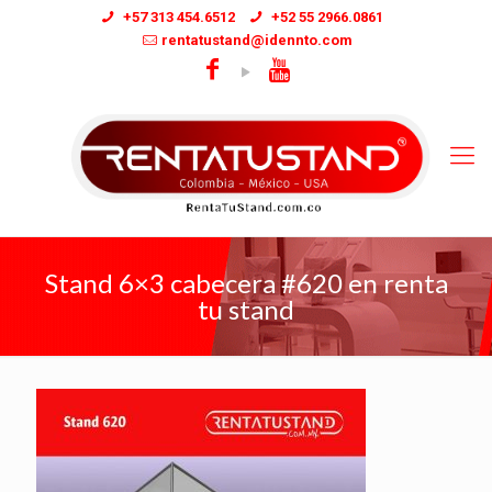
+57 313 454.6512
+52 55 2966.0861
rentatustand@idennto.com
Stand 6×3 cabecera #620 en renta
tu stand