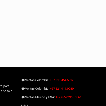
Ventas Colombia:
+57 313 454.6512
to para
Ventas Colombia:
+57 321 911.9089
os paso a
Ventas México y USA:
+52 (55) 2966.0861
*****