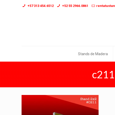
+57 313 454.6512
+52 55 2966.0861
rentatusta
Stands de Madera
c211