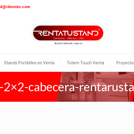
nd@idennto.com
Stands Portátiles en Venta
Totem Touch Venta
Proyecto
-2×2-cabecera-rentarust