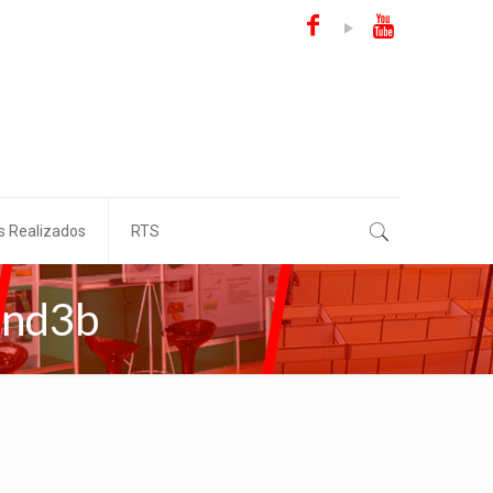
s Realizados
RTS
and3b