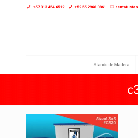
+57 313 454.6512
+52 55 2966.0861
rentatusta
Stands de Madera
c