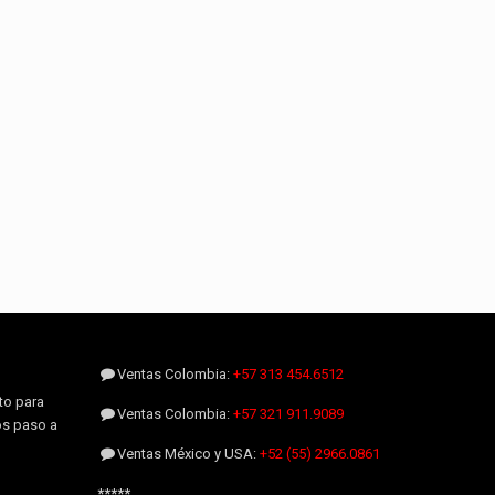
Ventas Colombia:
+57 313 454.6512
to para
Ventas Colombia:
+57 321 911.9089
os paso a
Ventas México y USA:
+52 (55) 2966.0861
*****