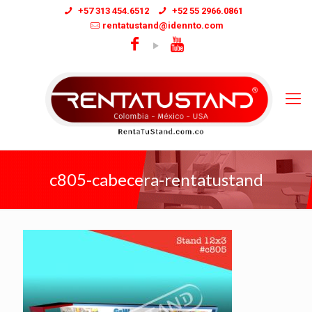
+57 313 454.6512
+52 55 2966.0861
rentatustand@idennto.com
c805-cabecera-rentatustand