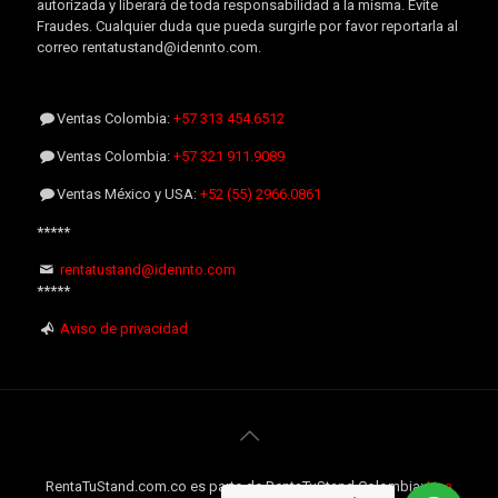
autorizada y liberará de toda responsabilidad a la misma. Evite
Fraudes. Cualquier duda que pueda surgirle por favor reportarla al
correo rentatustand@idennto.com.
Ventas Colombia:
+57 313 454.6512
Ventas Colombia:
+57 321 911.9089
Ventas México y USA:
+52 (55) 2966.0861
*****
rentatustand@idennto.com
*****
Aviso de privacidad
RentaTuStand.com.co es parte de RentaTuStand Colombia:
Una