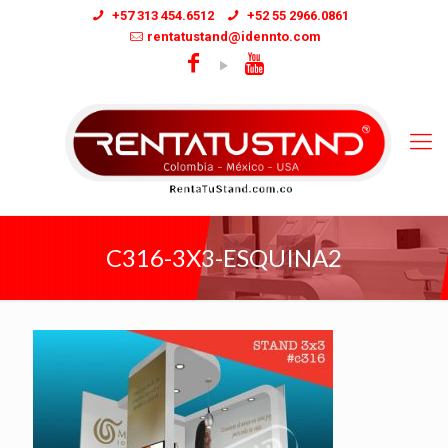
+57 313 454.6512
+52 55 2966.0861
rentatustand@idennto.com
C316-3X3-ESQUINA2