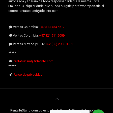
autorizada y liberará de toda responsabilidad a la misma. Evite
Fraudes. Cualquier duda que pueda surgirle por favor reportarla al
correo rentatustand@idennto.com.
Ventas Colombia:
+57 313 454.6512
Ventas Colombia:
+57 321 911.9089
Ventas México y USA:
+52 (55) 2966.0861
*****
rentatustand@idennto.com
*****
Aviso de privacidad
RentaTuStand.com.co es parte de RentaTuStand Colombia:
Una