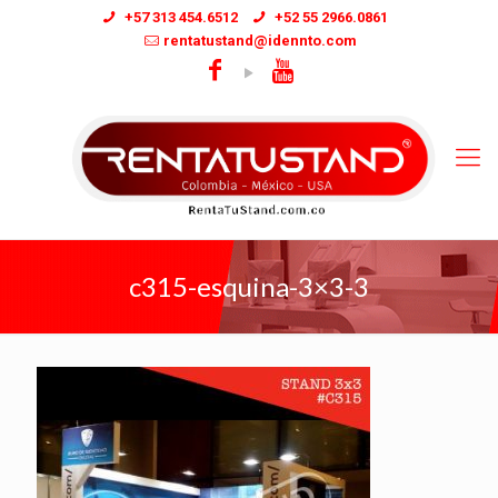
+57 313 454.6512
+52 55 2966.0861
rentatustand@idennto.com
c315-esquina-3×3-3