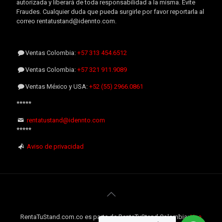
autorizada y liberará de toda responsabilidad a la misma. Evite
Fraudes. Cualquier duda que pueda surgirle por favor reportarla al
correo rentatustand@idennto.com.
Ventas Colombia:
+57 313 454.6512
Ventas Colombia:
+57 321 911.9089
Ventas México y USA:
+52 (55) 2966.0861
*****
rentatustand@idennto.com
*****
Aviso de privacidad
RentaTuStand.com.co es parte de RentaTuStand Colombia:
Una