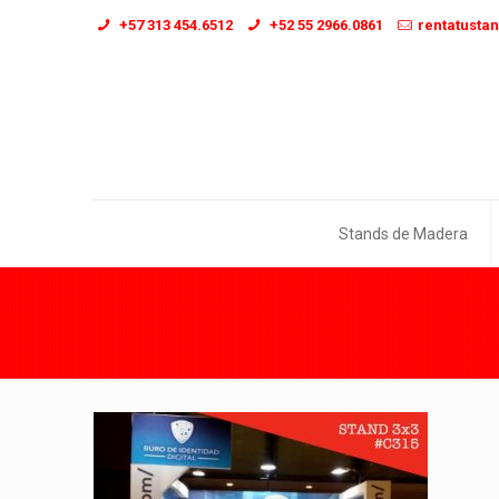
+57 313 454.6512
+52 55 2966.0861
rentatusta
Stands de Madera