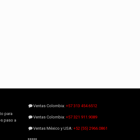
Ventas Colombia:
+57 313 454.6512
to para
Ventas Colombia:
+57 321 911.9089
os paso a
Ventas México y USA:
+52 (55) 2966.0861
*****