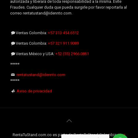
autorizada y liberará de toda responsabilidad a la misma. Evite
Fraudes. Cualquier duda que pueda surgirle por favor reportarla al
correo rentatustand@idennto.com.
Ventas Colombia:
+57 313 454.6512
Ventas Colombia:
+57 321 911.9089
Ventas México y USA:
+52 (55) 2966.0861
*****
rentatustand@idennto.com
*****
Aviso de privacidad
RentaTuStand.com.co es parte de RentaTuStand Colombia:
Una