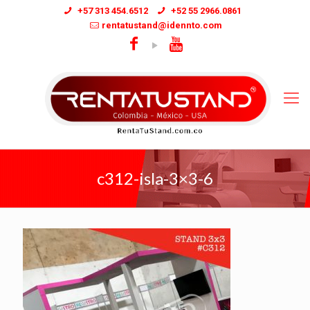
+57 313 454.6512
+52 55 2966.0861
rentatustand@idennto.com
c312-isla-3×3-6