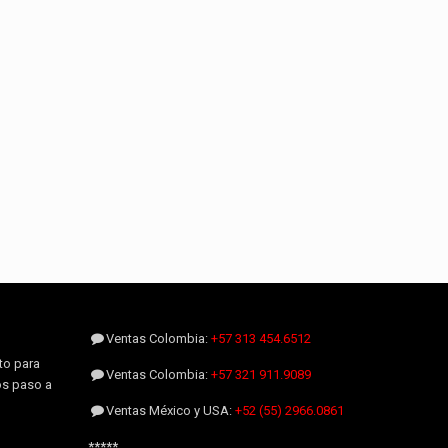
Ventas Colombia:
+57 313 454.6512
to para
Ventas Colombia:
+57 321 911.9089
os paso a
Ventas México y USA:
+52 (55) 2966.0861
*****