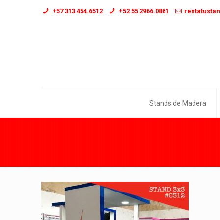
+57 313 454.6512
+52 55 2966.0861
rentatusta
Stands de Madera