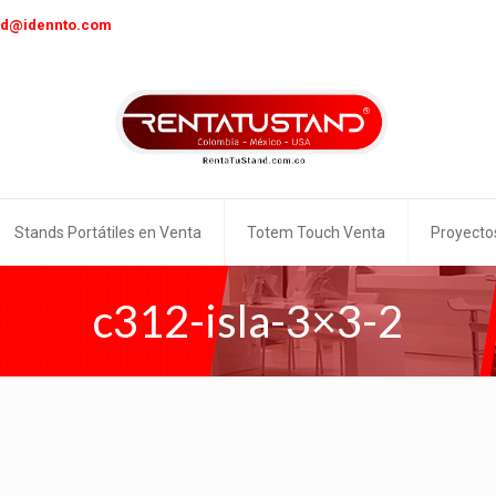
nd@idennto.com
Stands Portátiles en Venta
Totem Touch Venta
Proyecto
c312-isla-3×3-2