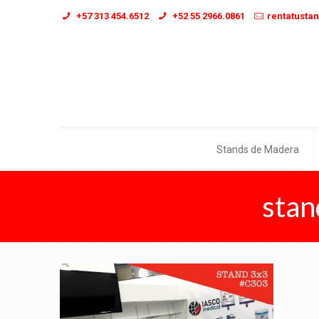
+57 313 454.6512
+52 55 2966.0861
rentatusta
Stands de Madera
stan