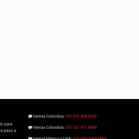
Ventas Colombia:
+57 313 454.6512
to para
Ventas Colombia:
+57 321 911.9089
os paso a
Ventas México y USA:
+52 (55) 2966.0861