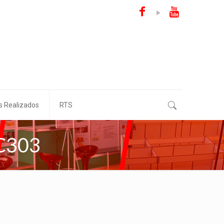
s Realizados
RTS
#C303