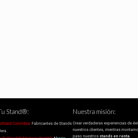
Tu Stand®:
Nuestra misión:
Crear verdaderas experiencias de éxi
uStand Colombia:
Fabricantes de Stands
nuestros clientes, mientras montam
era.
paso nuestros
stands en renta
.