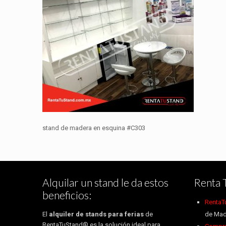
stand de madera en esquina #C303
Alquilar un stand le da estos
Renta 
beneficios:
RentaT
El
alquiler de stands para ferias
de
de Mad
RentaTuStand® es la solución ideal para