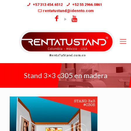
+57 313 454.6512
+52 55 2966.0861
rentatustand@idennto.com
Stand 3×3 c305 en madera