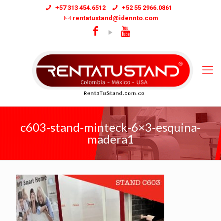
+57 313 454.6512
+52 55 2966.0861
rentatustand@idennto.com
c603-stand-minteck-6×3-esquina-
madera1