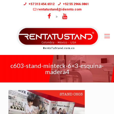
+57 313 454.6512
+52 55 2966.0861
rentatustand@idennto.com
c603-stand-minteck-6×3-esquina-
madera4