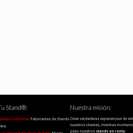
Tu Stand®:
Nuestra misión:
Crear verdaderas experiencias de éxi
uStand Colombia:
Fabricantes de Stands
nuestros clientes, mientras montam
era.
paso nuestros
stands en renta
.