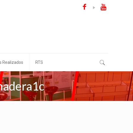
s Realizados
RTS
madera1c