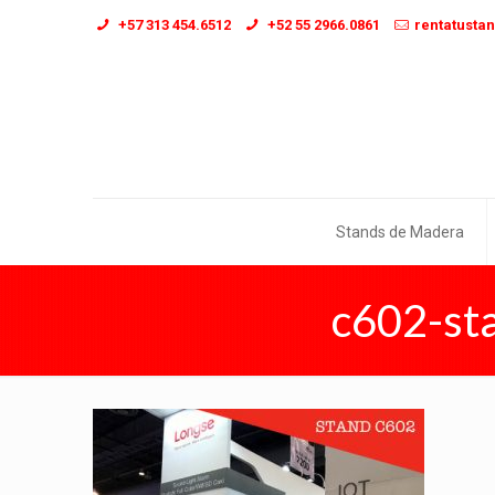
+57 313 454.6512
+52 55 2966.0861
rentatusta
Stands de Madera
c602-st