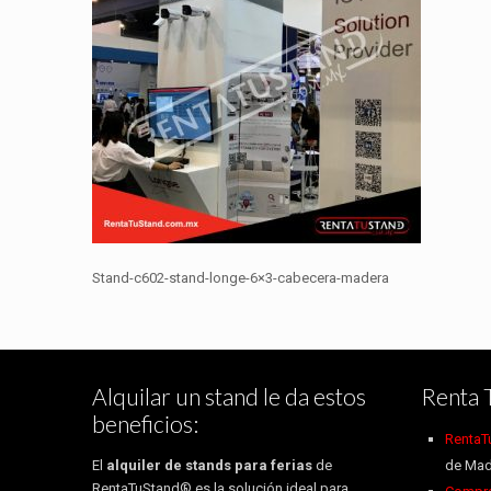
Stand-c602-stand-longe-6×3-cabecera-madera
Alquilar un stand le da estos
Renta 
beneficios:
RentaT
El
alquiler de stands para ferias
de
de Mad
RentaTuStand® es la solución ideal para