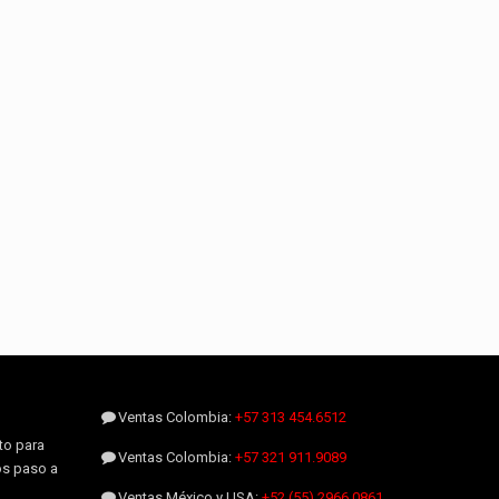
Ventas Colombia:
+57 313 454.6512
to para
Ventas Colombia:
+57 321 911.9089
os paso a
Ventas México y USA:
+52 (55) 2966.0861