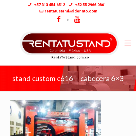
+57 313 454.6512
+52 55 2966.0861
rentatustand@idennto.com
stand custom c616 – cabecera 6×3