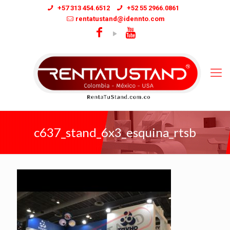
+57 313 454.6512
+52 55 2966.0861
rentatustand@idennto.com
c637_stand_6x3_esquina_rtsb