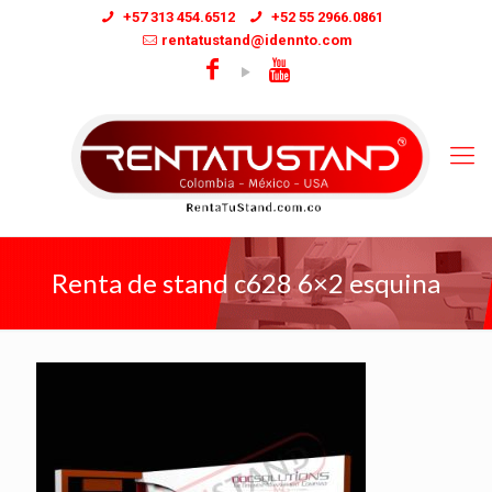
+57 313 454.6512
+52 55 2966.0861
rentatustand@idennto.com
Renta de stand c628 6×2 esquina