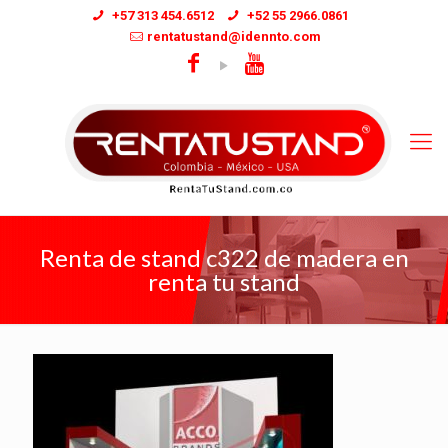
+57 313 454.6512
+52 55 2966.0861
rentatustand@idennto.com
Renta de stand c322 de madera en
renta tu stand