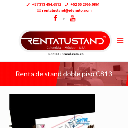
+57 313 454.6512
+52 55 2966.0861
rentatustand@idennto.com
Renta de stand doble piso C813