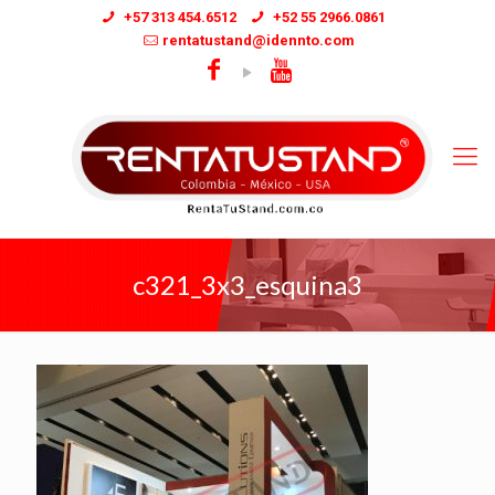
+57 313 454.6512
+52 55 2966.0861
rentatustand@idennto.com
c321_3x3_esquina3