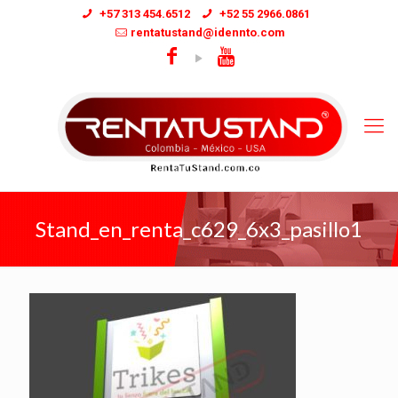
+57 313 454.6512
+52 55 2966.0861
rentatustand@idennto.com
Stand_en_renta_c629_6x3_pasillo1