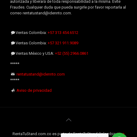
autorizada y liberará de toda responsabilidad a la misma. Evite
Fraudes. Cualquier duda que pueda surgirle por favor reportarla al
correo rentatustand@idennto.com.
Ventas Colombia:
+57 313 454.6512
Ventas Colombia:
+57 321 911.9089
Ventas México y USA:
+52 (55) 2966.0861
*****
rentatustand@idennto.com
*****
Aviso de privacidad
RentaTuStand.com.co es parte de RentaTuStand Colombia:
Una