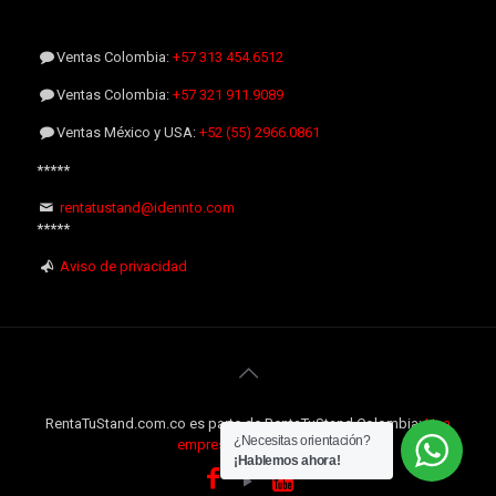
Ventas Colombia:
+57 313 454.6512
Ventas Colombia:
+57 321 911.9089
Ventas México y USA:
+52 (55) 2966.0861
*****
rentatustand@idennto.com
*****
Aviso de privacidad
RentaTuStand.com.co es parte de RentaTuStand Colombia:
Una
¿Necesitas orientación?
empresa Internacional
¡Hablemos ahora!