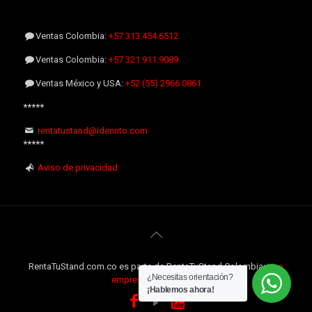
Ventas Colombia:
+57 313 454.6512
Ventas Colombia:
+57 321 911.9089
Ventas México y USA:
+52 (55) 2966.0861
*****
rentatustand@idennto.com
*****
Aviso de privacidad
RentaTuStand.com.co es parte de RentaTuStand Colombia:
Una
¿Necesitas orientación?
empresa Internacional
¡Hablemos ahora!