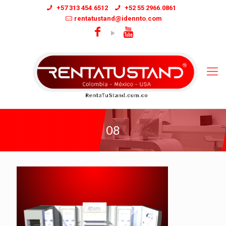
+57 313 454.6512
+52 55 2966.0861
rentatustand@idennto.com
08