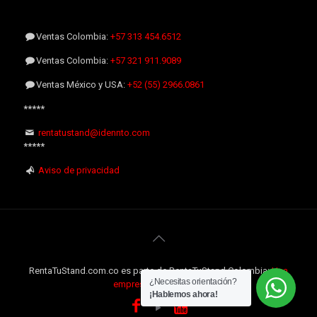
Ventas Colombia:
+57 313 454.6512
Ventas Colombia:
+57 321 911.9089
Ventas México y USA:
+52 (55) 2966.0861
*****
rentatustand@idennto.com
*****
Aviso de privacidad
RentaTuStand.com.co es parte de RentaTuStand Colombia:
Una
¿Necesitas orientación?
empresa Internacional
¡Hablemos ahora!