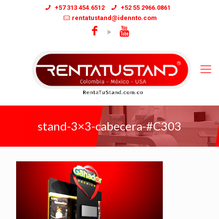
+57 313 454.6512
+52 55 2966.0861
rentatustand@idennto.com
stand-3×3-cabecera-#C303