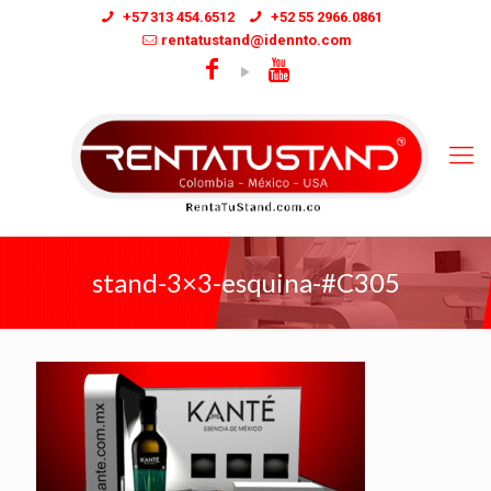
+57 313 454.6512
+52 55 2966.0861
rentatustand@idennto.com
stand-3×3-esquina-#C305