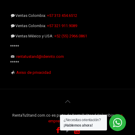
Ventas Colombia:
+57 313 454.6512
Ventas Colombia:
+57 321 911.9089
Ventas México y USA:
+52 (55) 2966.0861
*****
rentatustand@idennto.com
*****
Aviso de privacidad
RentaTuStand.com.co es parte de RentaTuStand Colombia:
Una
¿Necesitas orientación?
empresa Internacional
¡Hablemos ahora!